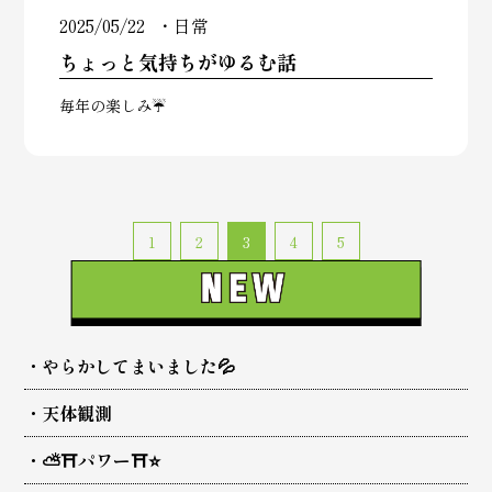
2025/05/22
日常
ちょっと気持ちがゆるむ話
毎年の楽しみ☔️
1
2
3
4
5
やらかしてまいました💦
天体観測
⛅⛩️パワー⛩️⭐